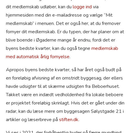
dit medlemskab udløber, kan du
logge ind
via
hjemmesiden med din e-mailadresse og vælge “Mit
medlemskab” i menuen. Det er også her, at du fremover
fornyer dit medlemskab. Er du typen, der har planer om at
blive boende i Øgaderne mange år endnu, fordi det er
byens bedste kvarter, kan du også tegne
medlemskab
med automatisk årlig fornyelse
.
Apropos byens bedste kvarter, så har året også budt på
en foreløbig afvisning af en omstridt byggesag, der ellers
havde udsigter til at skærme udsigten fra Beboerhuset.
Takket være en indædt vedholdenhed fra lokale beboere
er projektet foreløbig skrinlagt. Hvis det er gået under din
radar, kan du læse mere om byggesagen Sølystgade 21 i
artikler og læserbreve på
stiften.dk
.
Vi ses i 2021, der forhåbentlig byder på færre mundbind