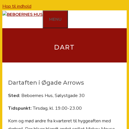
Hop til indhold
MENU
DART
Dartaften i Øgade Arrows
Sted:
Beboernes Hus, Sølystgade 30
Tidspunkt:
Tirsdag, kl. 19.00-23.00
Kom og mød andre fra kvarteret til hyggeaften med
dartspil. Der bliver blandt andet spillet Mickey Mouse –