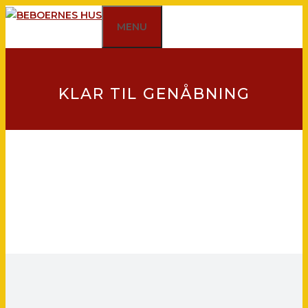
Hop
MENU
til
indhold
KLAR TIL GENÅBNING