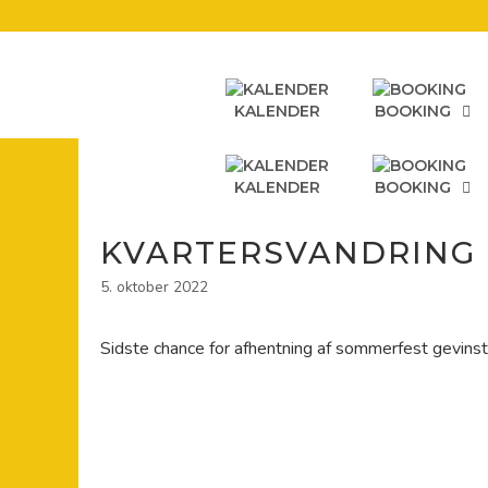
Hop
til
indhold
KALENDER
BOOKING
KALENDER
BOOKING
KVARTERSVANDRING 9/
5. oktober 2022
Sidste chance for afhentning af sommerfest gevins