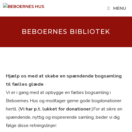
Hop
MENU
til
indhold
BEBOERNES BIBLIOTEK
Hjælp os med at skabe en spændende bogsamling
til fælles glæde
Vi er i gang med at opbygge en fælles bogsamling i
Beboernes Hus og modtager gerne gode bogdonationer
hertil. (
Vi har p.t. lukket for donationer
.)For at sikre en
spændende, nyttig og inspirerende samling, beder vi dig
følge disse retningslinjer: