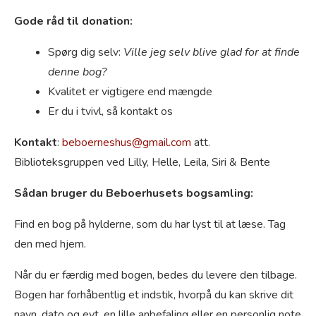
Gode råd til donation:
Spørg dig selv:
Ville jeg selv blive glad for at finde
denne bog?
Kvalitet er vigtigere end mængde
Er du i tvivl, så kontakt os
Kontakt
:
beboerneshus@gmail.com
att.
Biblioteksgruppen ved Lilly, Helle, Leila, Siri & Bente
Sådan bruger du Beboerhusets bogsamling:
Find en bog på hylderne, som du har lyst til at læse. Tag
den med hjem.
Når du er færdig med bogen, bedes du levere den tilbage.
Bogen har forhåbentlig et indstik, hvorpå du kan skrive dit
navn, dato og evt. en lille anbefaling eller en personlig note