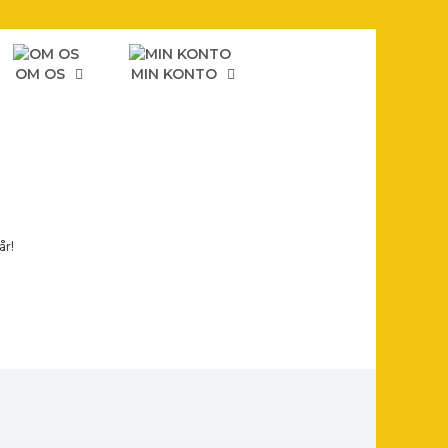
OM OS
MIN KONTO
år!