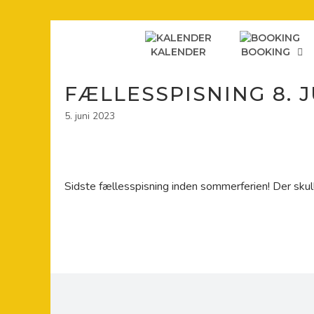
Hop
til
indhold
KALENDER
BOOKING
FÆLLESSPISNING 8. JU
5. juni 2023
Sidste fællesspisning inden sommerferien! Der skull