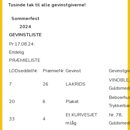
Tusinde tak til alle gevinstgiverne!
Sommerfest
2024
GEVINSTLISTE
Pr.17.08.24:
Endelig
PRÆMIELISTE
LODseddelNr.
PræmieNr.
Gevinst
Gevinstgiv
VINOBLE,
7
26
LAKRIDS
Guldsmed
Beboerhu
20
6
Plakat
Trykkerba
Et KURVESÆT
Nr. 78,
33
4
m.låg
Guldsmed