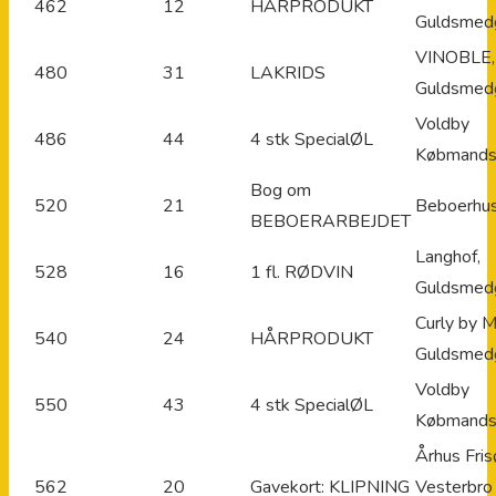
462
12
HÅRPRODUKT
Guldsmed
VINOBLE,
480
31
LAKRIDS
Guldsmed
Voldby
486
44
4 stk SpecialØL
Købmands
Bog om
520
21
Beboerhu
BEBOERARBEJDET
Langhof,
528
16
1 fl. RØDVIN
Guldsmed
Curly by M
540
24
HÅRPRODUKT
Guldsmed
Voldby
550
43
4 stk SpecialØL
Købmands
Århus Fris
562
20
Gavekort: KLIPNING
Vesterbro