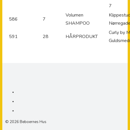
7
Volumen
Klippestud
586
7
SHAMPOO
Nørregad
Curly by M
591
28
HÅRPRODUKT
Guldsmed
© 2026 Beboernes Hus