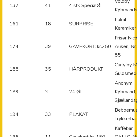
Voldby
137
41
4 stk SpecialØL
Købmands
Lokal
161
18
SURPRISE
Keramiker
Frisør Nico
174
39
GAVEKORT: kr.250
Auken, Nr.
85
Curly by M
188
35
HÅRPRODUKT
Guldsmed
Anonym
189
3
24 ØL
Købmand,
Sjællands
Beboerhu
194
33
PLAKAT
Trykkerba
Kaffebar
195
11
Gavekort kr. 150,-
GALLO, N