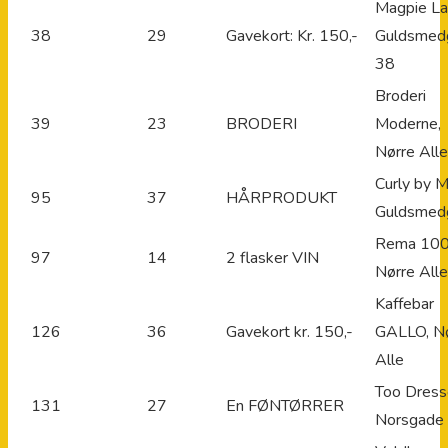
Magpie La
38
29
Gavekort: Kr. 150,-
Guldsmed
38
Broderi
39
23
BRODERI
Moderne,
Nørre All
Curly by M
95
37
HÅRPRODUKT
Guldsmed
Rema 100
97
14
2 flasker VIN
Nørre Alle
Kaffebar
126
36
Gavekort kr. 150,-
GALLO, N
Alle
Too Dress
131
27
En FØNTØRRER
Norsgade