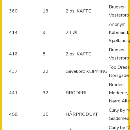
Brugsen,
360
13
2 ps. KAFFE
Vesterbro
Anonym
414
9
24 ØL
Købmand,
Sjællands
Brugsen,
416
8
2 ps. KAFFE
Vesterbro
Too Dress
437
22
Gavekort: KLIPNING
Norsgade
Broderi
441
32
BRODERI
Moderne,
Nørre All
Curly by M
458
15
HÅRPRODUKT
Guldsmed
Curly by M