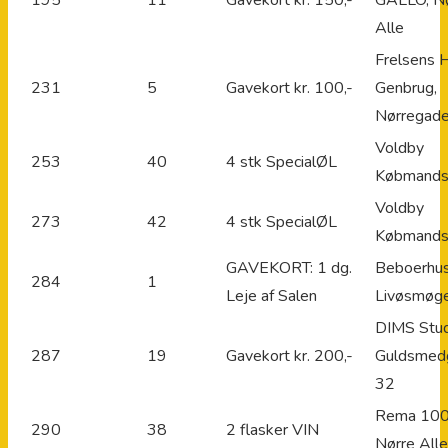
Alle
Frelsens 
231
5
Gavekort kr. 100,-
Genbrug,
Nørregad
Voldby
253
40
4 stk SpecialØL
Købmands
Voldby
273
42
4 stk SpecialØL
Købmands
GAVEKORT: 1 dg.
Beboerhus
284
1
Leje af Salen
Livøsmøg
DIMS Stud
287
19
Gavekort kr. 200,-
Guldsmed
32
Rema 100
290
38
2 flasker VIN
Nørre Alle