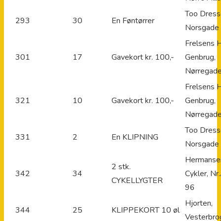
Too Dress
293
30
En Føntørrer
Norsgade
Frelsens 
301
17
Gavekort kr. 100,-
Genbrug,
Nørregad
Frelsens 
321
10
Gavekort kr. 100,-
Genbrug,
Nørregad
Too Dress
331
2
En KLIPNING
Norsgade
Hermanse
2 stk.
342
34
Cykler, Nr
CYKELLYGTER
96
Hjorten,
344
25
KLIPPEKORT 10 øl
Vesterbro