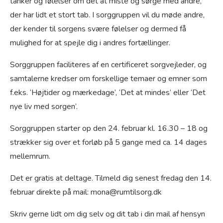
tanker og følelser om det at miste og sørge med andre,
der har lidt et stort tab. I sorggruppen vil du møde andre,
der kender til sorgens svære følelser og dermed få
mulighed for at spejle dig i andres fortællinger.
Sorggruppen faciliteres af en certificeret sorgvejleder, og
samtalerne kredser om forskellige temaer og emner som
f.eks. ‘Højtider og mærkedage’, ‘Det at mindes’ eller ‘Det
nye liv med sorgen’.
Sorggruppen starter op den 24. februar kl. 16.30 – 18 og
strækker sig over et forløb på 5 gange med ca. 14 dages
mellemrum.
Det er gratis at deltage. Tilmeld dig senest fredag den 14.
februar direkte på mail: mona@rumtilsorg.dk
Skriv gerne lidt om dig selv og dit tab i din mail af hensyn