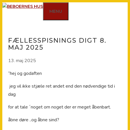
Hop
MENU
til
indhold
FÆLLESSPISNINGS DIGT 8.
MAJ 2025
13. maj 2025
“hej og godaften
jeg vil ikke stjæle ret andet end den nødvendige tid i
dag
for at tale ´noget om noget der er meget åbenbart.
åbne døre ..og åbne sind?