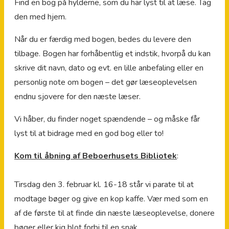
Find en bog på hylderne, som du har lyst til at læse. Tag
den med hjem.
Når du er færdig med bogen, bedes du levere den
tilbage. Bogen har forhåbentlig et indstik, hvorpå du kan
skrive dit navn, dato og evt. en lille anbefaling eller en
personlig note om bogen – det gør læseoplevelsen
endnu sjovere for den næste læser.
Vi håber, du finder noget spændende – og måske får
lyst til at bidrage med en god bog eller to!
Kom til åbning af Beboerhusets Bibliotek
:
Tirsdag den 3. februar kl. 16-18 står vi parate til at
modtage bøger og give en kop kaffe. Vær med som en
af de første til at finde din næste læseoplevelse, donere
bøger eller kig blot forbi til en snak.