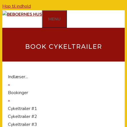
Hop til indhold
MENU
BOOK CYKELTRAILER
Indlæser...
«
Bookinger
»
Cykeltrailer #1
Cykeltrailer #2
Cykeltrailer #3