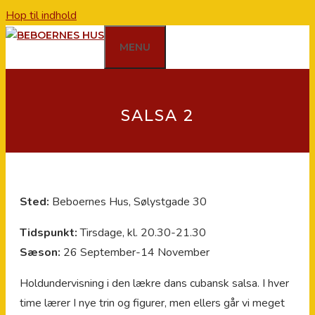
Hop til indhold
MENU
SALSA 2
Sted:
Beboernes Hus, Sølystgade 30
Tidspunkt:
Tirsdage, kl. 20.30-21.30
Sæson:
26 September-14 November
Holdundervisning i den lækre dans cubansk salsa. I hver
time lærer I nye trin og figurer, men ellers går vi meget