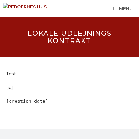
Hop
MENU
til
indhold
LOKALE UDLEJNINGS
KONTRAKT
Test….
[id]
[creation_date]