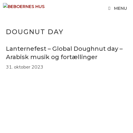
Hop
MENU
til
indhold
DOUGNUT DAY
Lanternefest – Global Doughnut day –
Arabisk musik og fortællinger
31. oktober 2023