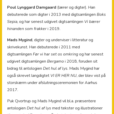
Poul Lynggard Damgaard
(lærer og digter). Han
debuterede som digter i 2013 med digtsamlingen
Boks
Sepia
, og har senest udgivet digtsamlingen
Vi bærer
hinanden som frakker
i 2019.
Mads Mygind
, digter og underviser i litteratur og
skrivekunst. Han debuterede i 2011 med
digtsamlingen
Før vi har set os omkring
og har senest
udgivet digtsamlingen
Bergamo
i 2018, foruden sit
bidrag til antologien
Det hul af lys
. Mads Mygind har
også skrevet langdigtet
VI ER HER NU
, der blev vist på
storskærm under afslutningsceremonien for Aarhus
2017.
Puk Qvortrup og Mads Mygind vil bl.a. præsentere
antologien
Det hul af lys
med tekster og illustrationer