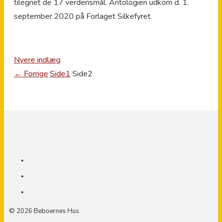
tilegnet de 17 verdensmål. Antologien udkom d. 1.
september 2020 på Forlaget Silkefyret.
Nyere indlæg
←
Forrige
Side
1
Side
2
© 2026 Beboernes Hus