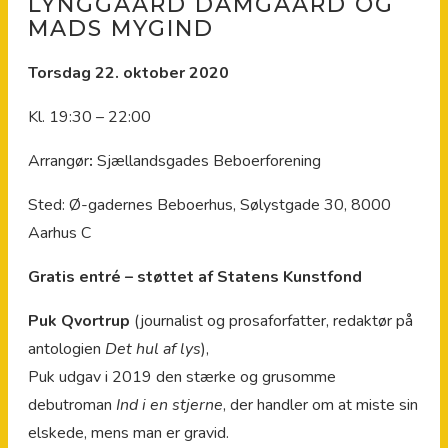
LYNGGAARD DAMGAARD OG
MADS MYGIND
Torsdag 22. oktober 2020
Kl. 19:30 – 22:00
Arrangør
:
Sjællandsgades Beboerforening
Sted: Ø-gadernes Beboerhus, Sølystgade 30, 8000
Aarhus C
Gratis entré – støttet af Statens Kunstfond
Puk Qvortrup
(journalist og prosaforfatter, redaktør på
antologien
Det hul af lys
),
Puk udgav i 2019 den stærke og grusomme
debutroman
Ind i en stjerne
, der handler om at miste sin
elskede, mens man er gravid.