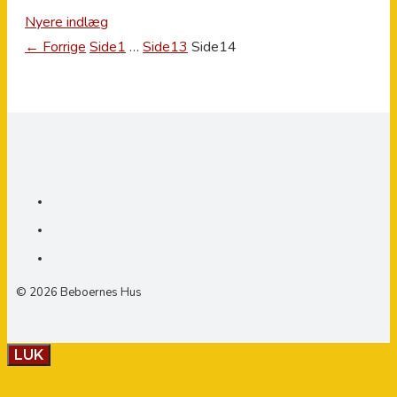
Nyere indlæg
←
Forrige
Side
1
…
Side
13
Side
14
© 2026 Beboernes Hus
LUK