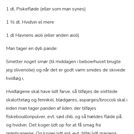
1 dl. Piskefløde (eller som man synes)
1 ½ dl. Hvidvin el mere
1 dl Havnens aioli (eller anden aioli)
Man tager en dyb pande:
Smelter noget smør (til middagen i beboerhuset brugte
jeg olivenolie) og når det er godt varm smides de skivede
hvidløg i,
Hvidløgene skal have lidt farve, så tilføjes de snittede
skalotteløg og fennikel, blødgøres, asparges/broccoli skal i
inden man tager panden af ilden, der tilføjes
fiskebouillonpulver, evt. sød chili, og så hældes fløde på,
og hvidvin. Det koger lidt op for at få smag fra
grøntsagerne. Og koger lidt ind, evt. tilføj lidt maizena,