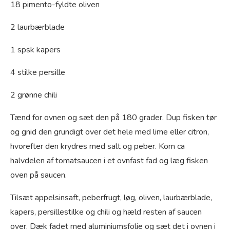
18 pimento-fyldte oliven
2 laurbærblade
1 spsk kapers
4 stilke persille
2 grønne chili
Tænd for ovnen og sæt den på 180 grader. Dup fisken tør
og gnid den grundigt over det hele med lime eller citron,
hvorefter den krydres med salt og peber. Kom ca
halvdelen af tomatsaucen i et ovnfast fad og læg fisken
oven på saucen.
Tilsæt appelsinsaft, peberfrugt, løg, oliven, laurbærblade,
kapers, persillestilke og chili og hæld resten af saucen
over. Dæk fadet med aluminiumsfolie og sæt det i ovnen i