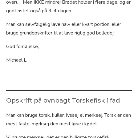
over)…. Men IKKE mindre! Brødet holder i flere dage, og er
godt ristet også på 3-4 dagen.
Man kan selvfølgelig lave halv eller kvart portion, eller
bruge grundopskrifter til at lave rigtig god bolledej.
God fornøjelse,
Michael L.
Opskrift på ovnbagt Torskefisk i fad
Man kan bruge torsk, kuller, lyssej el mørksej. Torsk er den
mest faste, mørksej den mest løse i kødet
Vi brugte mørksej, det er den billigste torskefisk