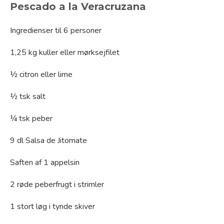
Pescado a la Veracruzana
Ingredienser til 6 personer
1,25 kg kuller eller mørksejfilet
½ citron eller lime
½ tsk salt
¼ tsk peber
9 dl Salsa de Jitomate
Saften af 1 appelsin
2 røde peberfrugt i strimler
1 stort løg i tynde skiver