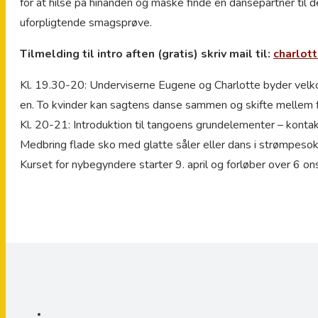
for at hilse på hinanden og måske finde en dansepartner til
uforpligtende smagsprøve.
Tilmelding til intro aften (gratis) skriv mail til:
charlot
Kl. 19.30-20: Underviserne Eugene og Charlotte byder velko
en. To kvinder kan sagtens danse sammen og skifte mellem fø
Kl. 20-21: Introduktion til tangoens grundelementer – kontak
Medbring flade sko med glatte såler eller dans i strømpesok
Kurset for nybegyndere starter 9. april og forløber over 6 on