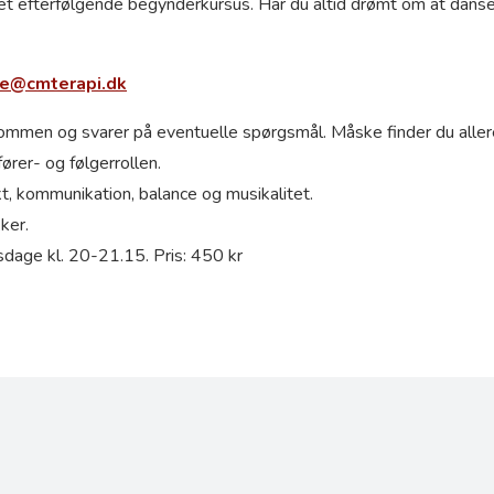
 det efterfølgende begynderkursus. Har du altid drømt om at dans
te@cmterapi.dk
mmen og svarer på eventuelle spørgsmål. Måske finder du aller
rer- og følgerrollen.
t, kommunikation, balance og musikalitet.
ker.
sdage kl. 20-21.15. Pris: 450 kr