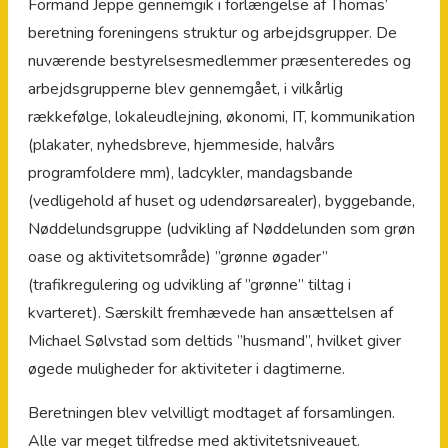
Formand Jeppe gennemgik i forlængelse af Thomas’
beretning foreningens struktur og arbejdsgrupper. De
nuværende bestyrelsesmedlemmer præsenteredes og
arbejdsgrupperne blev gennemgået, i vilkårlig
rækkefølge, lokaleudlejning, økonomi, IT, kommunikation
(plakater, nyhedsbreve, hjemmeside, halvårs
programfoldere mm), ladcykler, mandagsbande
(vedligehold af huset og udendørsarealer), byggebande,
Nøddelundsgruppe (udvikling af Nøddelunden som grøn
oase og aktivitetsområde) ”grønne øgader”
(trafikregulering og udvikling af ”grønne” tiltag i
kvarteret). Særskilt fremhævede han ansættelsen af
Michael Sølvstad som deltids ”husmand”, hvilket giver
øgede muligheder for aktiviteter i dagtimerne.
Beretningen blev velvilligt modtaget af forsamlingen.
Alle var meget tilfredse med aktivitetsniveauet.