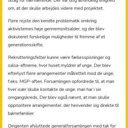
tiltag for nærværende. Der var dog almindelig enighed
om, at der skulle arbejdes videre med projektet.
Flere rejste den kendte problematik omkring
aktivisternes høje gennemsnitsalder, og der blev
diskuteret forskellige muligheder til fremme af et
generationsskifte.
Rekrutteringsfelter kunne være fællesspisninger og
salsa-aftnerne, hvor huset myldrer af unge. Der blev
efterlyst flere arrangementer målrettet mod de unge,
f.eks. MGP-aften. Forsamlingen opfordrede til, at man
hver især skulle kontakte de unge, man har i sin
omgangskreds. Der blev også nævnt, at man skulle
opprioritere arrangementer, der henvender sig direkte til
børnefamilier.
Dirigenten afsluttede generalforsamlingen med tak for