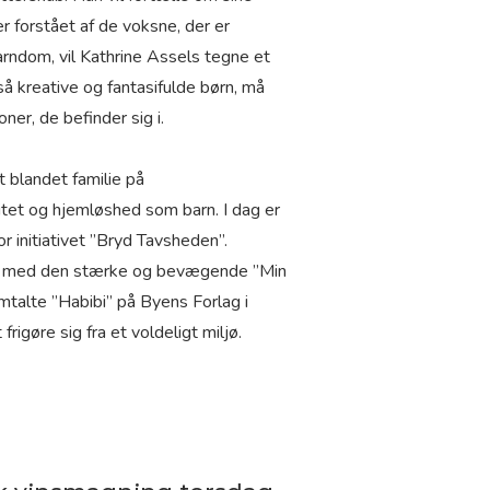
er forstået af de voksne, der er
rndom, vil Kathrine Assels tegne et
 kreative og fantasifulde børn, må
er, de befinder sig i.
t blandet familie på
itet og hjemløshed som barn. I dag er
 initiativet ”Bryd Tavsheden”.
017 med den stærke og bevægende ”Min
talte ”Habibi” på Byens Forlag i
igøre sig fra et voldeligt miljø.