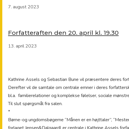
7. august 2023
Forfatteraften den 20. april kl. 19.30
13. april 2023
Kathrine Assels og Sebastian Bune vil præsentere deres for
Derefter vil de samtale om centrale emner i deres forfatters
bl.a. familierelationer og komplekse følelser, sociale mønstr
Til slut spørgsmål fra salen.
*
Børne-og ungdomsbøgerne “Månen er en højttaler”, “Mester E
forlaget Jensen&Dalgaard) er centrale i Kathrine Assels forfa