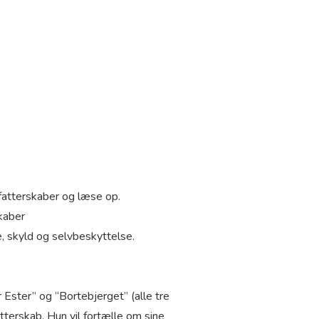
fatterskaber og læse op.
kaber
e, skyld og selvbeskyttelse.
ster” og “Bortebjerget” (alle tre
tterskab. Hun vil fortælle om sine