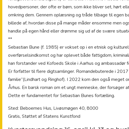
hovedpersoner, der ofte er børn, som ikke bliver set, hørt ell
omkring dem. Gennem oplæsning og tråde tilbage til egen ba
billede af, hvordan disse på mange måder ensomme men også
handle på egen hånd eller drømme sig ud af de svære situation
**
Sebastian Bune (f. 1985) er vokset op i en etnisk og kulturel
overførselsindkomst og har oplevet både fattigdom, kriminal
han forstander ved Kofoeds Skole i Aarhus og ambassadør for
Er forfatter til flere digtsamlinger. Romandebuterede i 2
familie”(Lindhart og Ringhof). I 2022 kom den også meget om
Århus. En barsk roman om et ungt menneske, der forsøger at fr
Dette er fundamentet for Sebastian Bunes fortælling.
Sted: Beboernes Hus, Livøsmøgen 40, 8000
Gratis, Støttet af Statens Kunstfond