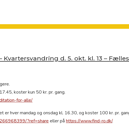
Kvartersvandring d. 5. okt. kl. 13 – Fælless
agere.
17.45, koster kun 50 kr. pr. gang.
itation-for-alle/
et er hver mandag og onsdag kl. 16.30, og koster 100 kr. pr. gan
5266968399/?ref=share
eller på
https://www.find-ro.dk/
.